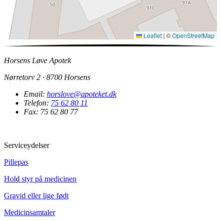
Leaflet
|
©
OpenStreetMap
Horsens Løve Apotek
Nørretorv 2 · 8700 Horsens
Email:
horslove@apoteket.dk
Telefon:
75 62 80 11
Fax: 75 62 80 77
Serviceydelser
Pillepas
Hold styr på medicinen
Gravid eller lige født
Medicinsamtaler