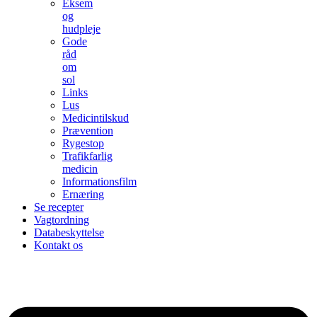
Eksem
og
hudpleje
Gode
råd
om
sol
Links
Lus
Medicintilskud
Prævention
Rygestop
Trafikfarlig
medicin
Informationsfilm
Ernæring
Se recepter
Vagtordning
Databeskyttelse
Kontakt os