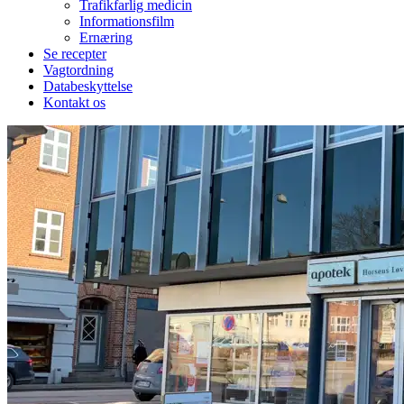
Trafikfarlig medicin
Informationsfilm
Ernæring
Se recepter
Vagtordning
Databeskyttelse
Kontakt os