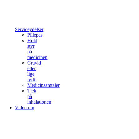
Serviceydelser
Pillepas
Hold
styr
på
medicinen
Gravid
eller
lige
født
Medicinsamtaler
Tjek
på
inhalationen
Viden om