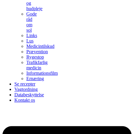
og
hudpleje
Gode
råd
om
sol
Links
Lus
Medicintilskud
Prævention
Rygestop
Trafikfarlig
medicin
Informationsfilm
Ernæring
Se recepter
Vagtordning
Databeskyttelse
Kontakt os