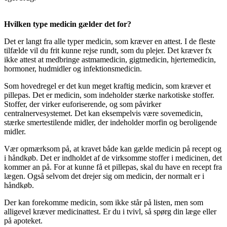
Hvilken type medicin gælder det for?
Det er langt fra alle typer medicin, som kræver en attest. I de fleste
tilfælde vil du frit kunne rejse rundt, som du plejer. Det kræver fx
ikke attest at medbringe astmamedicin, gigtmedicin, hjertemedicin,
hormoner, hudmidler og infektionsmedicin.
Som hovedregel er det kun meget kraftig medicin, som kræver et
pillepas. Det er medicin, som indeholder stærke narkotiske stoffer.
Stoffer, der virker euforiserende, og som påvirker
centralnervesystemet. Det kan eksempelvis være sovemedicin,
stærke smertestilende midler, der indeholder morfin og beroligende
midler.
Vær opmærksom på, at kravet både kan gælde medicin på recept og
i håndkøb. Det er indholdet af de virksomme stoffer i medicinen, det
kommer an på. For at kunne få et pillepas, skal du have en recept fra
lægen. Også selvom det drejer sig om medicin, der normalt er i
håndkøb.
Der kan forekomme medicin, som ikke står på listen, men som
alligevel kræver medicinattest. Er du i tvivl, så spørg din læge eller
på apoteket.