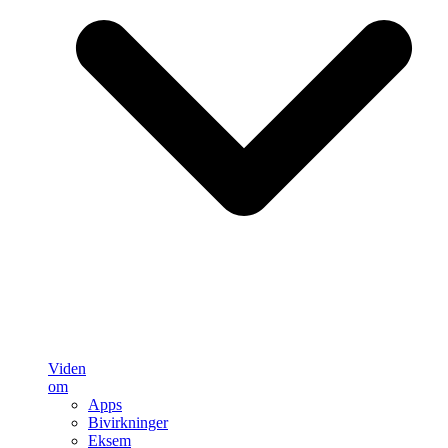
Viden
om
Apps
Bivirkninger
Eksem