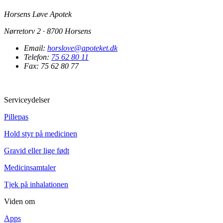
Horsens Løve Apotek
Nørretorv 2 · 8700 Horsens
Email:
horslove@apoteket.dk
Telefon:
75 62 80 11
Fax: 75 62 80 77
Serviceydelser
Pillepas
Hold styr på medicinen
Gravid eller lige født
Medicinsamtaler
Tjek på inhalationen
Viden om
Apps