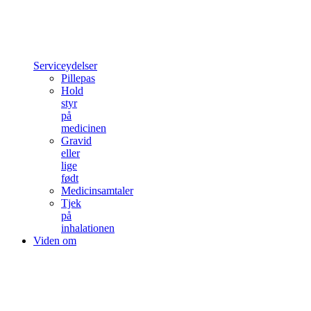
Serviceydelser
Pillepas
Hold
styr
på
medicinen
Gravid
eller
lige
født
Medicinsamtaler
Tjek
på
inhalationen
Viden om