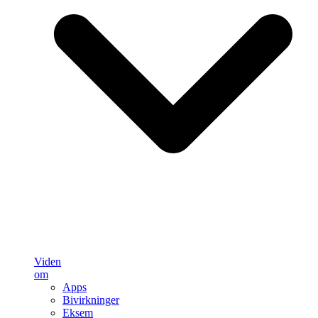
Viden
om
Apps
Bivirkninger
Eksem