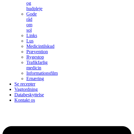
og
hudpleje
Gode
råd
om
sol
Links
Lus
Medicintilskud
Prævention
Rygestop
Trafikfarlig
medicin
Informationsfilm
Ernæring
Se recepter
Vagtordning
Databeskyttelse
Kontakt os